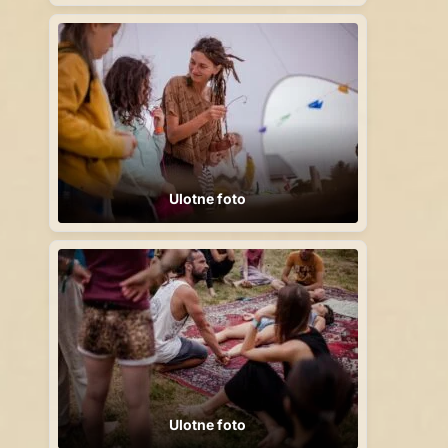
Ulotne foto
Ulotne foto