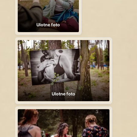
Ulotne foto
Ulotne foto