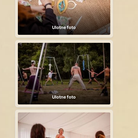
Ulotne foto
Ulotne foto