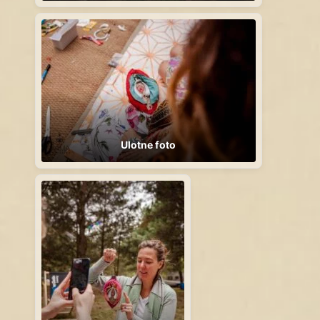
Ulotne foto