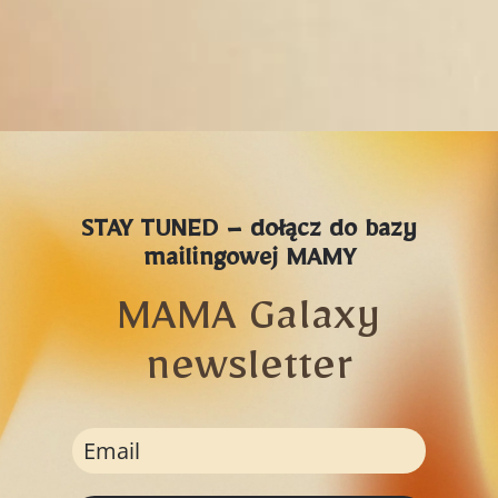
STAY TUNED – dołącz do bazy
mailingowej MAMY
MAMA Galaxy
newsletter