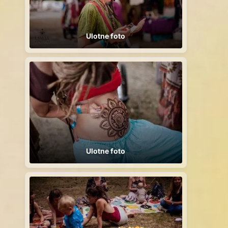
Ulotne foto
Ulotne foto