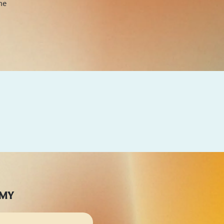
ne
AMY