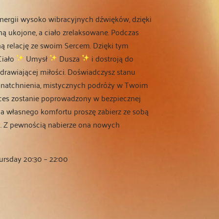
nergii wysoko wibracyjnych dźwięków, dzięki
ą ukojone, a ciało zrelaksowane. Podczas
ą relację ze swoim Sercem. Dzięki tym
iało
Umysł
Dusza
i dostroją do
zdrawiającej miłości. Doświadczysz stanu
a, natchnienia, mistycznych podróży w Twoim
es zostanie poprowadzony w bezpiecznej
Dla własnego komfortu proszę zabierz ze sobą
y. Z pewnością nabierze ona nowych
hursday 20:30 – 22:00