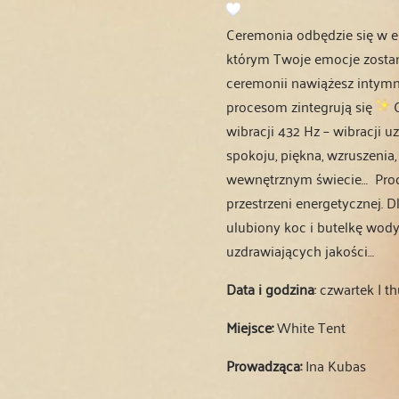
Ceremonia odbędzie się w e
którym Twoje emocje zostan
ceremonii nawiążesz intymn
procesom zintegrują się
C
wibracji 432 Hz – wibracji u
spokoju, piękna, wzruszeni
wewnętrznym świecie… Proc
przestrzeni energetycznej. 
ulubiony koc i butelkę wod
uzdrawiających jakości…
Data i godzina
: czwartek | t
Miejsce:
White Tent
Prowadząca:
Ina Kubas