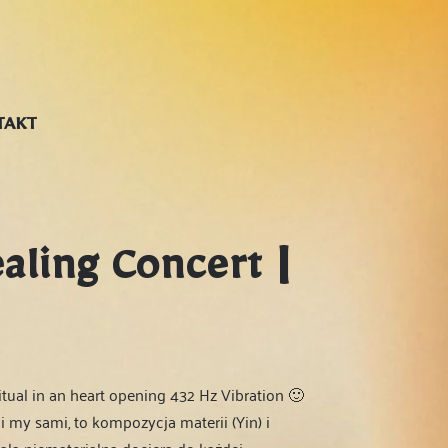
TAKT
ealing Concert |
tual in an heart opening 432 Hz Vibration 🙂
i my sami, to kompozycja materii (Yin) i
 fala niematerialna dociera do każdej