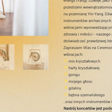
przestrzeni wewnątrzatomow
na przemianę Yin-Yang. Dźwi
instrumentów archaicznych 
wibracjami wprowadzającymi
zdrowia i miłości – naszego
doświadczać prawdziwej Ist
Zapraszam Was na Ceremoni
wibracjach:
mis kryształowych
harfy kryształowej
gongu
mojego głosu
gitaliny
bębna szamańskiego
…oraz innych instrumentów w
Nastrój koncertów jest por